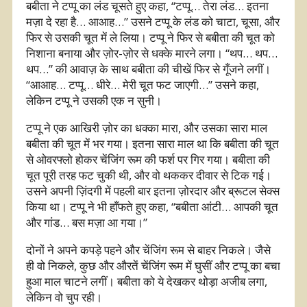
बबीता ने टप्पू का लंड चूसते हुए कहा, “टप्पू… तेरा लंड… इतना
मज़ा दे रहा है… आआह…” उसने टप्पू के लंड को चाटा, चूसा, और
फिर से उसकी चूत में ले लिया। टप्पू ने फिर से बबीता की चूत को
निशाना बनाया और ज़ोर-ज़ोर से धक्के मारने लगा। “थप… थप…
थप…” की आवाज़ के साथ बबीता की चीखें फिर से गूँजने लगीं।
“आआह… टप्पू… धीरे… मेरी चूत फट जाएगी…” उसने कहा,
लेकिन टप्पू ने उसकी एक न सुनी।
टप्पू ने एक आखिरी ज़ोर का धक्का मारा, और उसका सारा माल
बबीता की चूत में भर गया। इतना सारा माल था कि बबीता की चूत
से ओवरफ्लो होकर चेंजिंग रूम की फर्श पर गिर गया। बबीता की
चूत पूरी तरह फट चुकी थी, और वो थककर दीवार से टिक गई।
उसने अपनी ज़िंदगी में पहली बार इतना ज़ोरदार और ब्रूटल सेक्स
किया था। टप्पू ने भी हाँफते हुए कहा, “बबीता आंटी… आपकी चूत
और गांड… बस मज़ा आ गया।”
दोनों ने अपने कपड़े पहने और चेंजिंग रूम से बाहर निकले। जैसे
ही वो निकले, कुछ और औरतें चेंजिंग रूम में घुसीं और टप्पू का बचा
हुआ माल चाटने लगीं। बबीता को ये देखकर थोड़ा अजीब लगा,
लेकिन वो चुप रही।