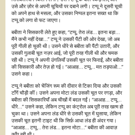
उसे और ज़ोर से अपनी चूचियों पर दबाने लगी। टप्पू ने दूसरी चूची
को अपने हाथ से मसला, और उसका निप्पल इतना सख्त था कि
टप्पू को लगा वो फट जाएगा।
बबीता ने सिसकारी लेते हुए कहा, “टप्पू, तेरा लंड… इतना बड़ा…
मैंने कभी नहीं देखा…” टप्पू ने उसकी पैंटी की ओर देखा, जो अब
पूरी गीली हो चुकी थी। उसने धीरे से बबीता की पैंटी उतारी, और
उसकी गुलाबी चूत नज़र आई, जो पूरी तरह गीली थी और चमक
रही थी। टप्पू ने अपनी उंगलियाँ उसकी चूत पर फिराईं, और बबीता
की सिसकारी और तेज़ हो गई। “आआह… टप्पू… मत तड़पाओ…”
उसने कहा।
टप्पू ने बबीता को चेंजिंग रूम की दीवार से टिका दिया और उसकी
टाँगें चौड़ी कीं। उसने अपना मोटा लंड उसकी चूत पर रगड़ा, और
बबीता की सिसकारियाँ अब चीखों में बदल गईं। “आआह… टप्पू…
धीरे…” उसने कहा, लेकिन टप्पू का कंट्रोल अब पूरी तरह खत्म हो
चुका था। उसने अपना लंड धीरे से उसकी चूत में घुसाया, लेकिन
उसकी चूत इतनी टाइट थी कि सिर्फ़ आधा लंड ही अंदर गया।
“आआह… टप्पू… तेरा लंड… इतना मोटा…” बबीता की आवाज़
काँप रही थी।