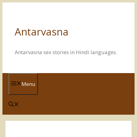
Skip
to
content
Antarvasna
Antarvasna sex stories in Hindi languages.
Menu