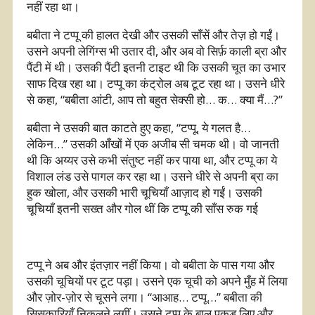
नहीं रहा था।
बबीता ने टप्पू की हालत देखी और उसकी साँसें और तेज़ हो गईं।
उसने अपनी लेगिंग्स भी उतार दी, और अब वो सिर्फ़ काली ब्रा और
पैंटी में थी। उसकी पैंटी इतनी टाइट थी कि उसकी चूत का उभार
साफ दिख रहा था। टप्पू का कंट्रोल अब टूट रहा था। उसने धीरे
से कहा, “बबीता आंटी, आप तो बहुत सेक्सी हो… क… क्या मैं…?”
बबीता ने उसकी बात काटते हुए कहा, “टप्पू, ये गलत है…
लेकिन…” उसकी आँखों में एक अजीब सी चमक थी। वो जानती
थी कि अय्यर उसे कभी संतुष्ट नहीं कर पाया था, और टप्पू का ये
विशाल लंड उसे पागल कर रहा था। उसने धीरे से अपनी ब्रा का
हुक खोला, और उसकी भारी चूचियाँ आज़ाद हो गईं। उसकी
चूचियाँ इतनी सख्त और गोल थीं कि टप्पू की साँस रुक गई
टप्पू ने अब और इंतज़ार नहीं किया। वो बबीता के पास गया और
उसकी चूचियों पर टूट पड़ा। उसने एक चूची को अपने मुँह में लिया
और ज़ोर-ज़ोर से चूसने लगा। “आआह… टप्पू…” बबीता की
सिसकारियाँ निकलने लगीं। उसने टप्पू के बाल पकड़ लिए और