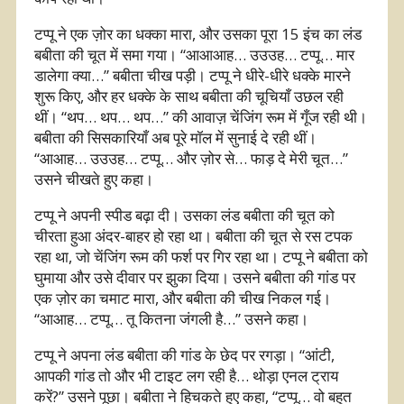
टप्पू ने एक ज़ोर का धक्का मारा, और उसका पूरा 15 इंच का लंड
बबीता की चूत में समा गया। “आआआह… उउउह… टप्पू… मार
डालेगा क्या…” बबीता चीख पड़ी। टप्पू ने धीरे-धीरे धक्के मारने
शुरू किए, और हर धक्के के साथ बबीता की चूचियाँ उछल रही
थीं। “थप… थप… थप…” की आवाज़ चेंजिंग रूम में गूँज रही थी।
बबीता की सिसकारियाँ अब पूरे मॉल में सुनाई दे रही थीं।
“आआह… उउउह… टप्पू… और ज़ोर से… फाड़ दे मेरी चूत…”
उसने चीखते हुए कहा।
टप्पू ने अपनी स्पीड बढ़ा दी। उसका लंड बबीता की चूत को
चीरता हुआ अंदर-बाहर हो रहा था। बबीता की चूत से रस टपक
रहा था, जो चेंजिंग रूम की फर्श पर गिर रहा था। टप्पू ने बबीता को
घुमाया और उसे दीवार पर झुका दिया। उसने बबीता की गांड पर
एक ज़ोर का चमाट मारा, और बबीता की चीख निकल गई।
“आआह… टप्पू… तू कितना जंगली है…” उसने कहा।
टप्पू ने अपना लंड बबीता की गांड के छेद पर रगड़ा। “आंटी,
आपकी गांड तो और भी टाइट लग रही है… थोड़ा एनल ट्राय
करें?” उसने पूछा। बबीता ने हिचकते हुए कहा, “टप्पू… वो बहुत