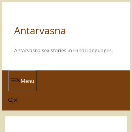
Skip
to
content
Antarvasna
Antarvasna sex stories in Hindi languages.
Menu