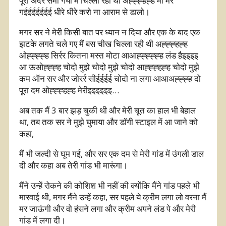
पूरा अंदर समा गया मैं चिल्ला रही थी अह्ह्ह्हह्ह माँ मर
गईईईईईईई धीरे धीरे करो ना आराम से डालो।
मगर सर ने मेरी किसी बात पर ध्यान न दिया और एक के बाद एक
झटके लगते चले गए मैं बस चीख चिल्ला रही थी अह्ह्ह्हह्ह
ओह्ह्ह्ह्ह सिर्रर कितना मस्त मोटा आआह्ह्ह्ह्ह्ह लंड हैइइइइ
आ ऊओह्ह्ह्ह चोदो मुझे चोदो मुझे चोदो आह्ह्ह्हह्ह चोदो मुझे
कम ऑन सर और जोरर्र सीईईईई चोदो ना लगा आआअह्ह्ह्ह दो
पूरा दम ओह्ह्ह्हह्ह मेरीइइइइइइ…
अब तक मैं 3 बार झड़ चुकी थी और मेरी चूत का हाल भी बेहाल
था, तब तक सर ने मुझे घुमाया और डॉगी स्टाइल में आ जाने को
कहा,
मैं भी जल्दी से घूम गई, और सर एक दम से मेरी गांड में उंगली डाल
दी और कहा अब तेरी गांड भी मारूंगा।
मैंने उन्हें रोकने की कोशिश भी नहीं की क्योंकि मैंने गांड पहले भी
मारवाई थी, मगर मैंने उन्हें कहा, सर पहले ये क्रीम लगा लो वरना मैं
मर जाऊंगी और वो हंसने लगा और क्रीम अपने लंड पे और मेरी
गांड में लगा दी।