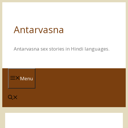
Skip
to
content
Antarvasna
Antarvasna sex stories in Hindi languages.
Menu