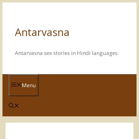
Skip
to
content
Antarvasna
Antarvasna sex stories in Hindi languages.
Menu