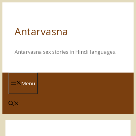
Skip
to
content
Antarvasna
Antarvasna sex stories in Hindi languages.
Menu