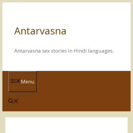
Skip
to
content
Antarvasna
Antarvasna sex stories in Hindi languages.
Menu