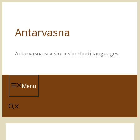
Skip
to
content
Antarvasna
Antarvasna sex stories in Hindi languages.
Menu