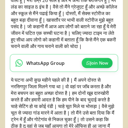
वाला हूँ | मेरी उम्र 26 साल है और मैं अभी तक बेरोजगार हूँ | मेरे
लंड का साइज़ 8 इंच है | वैसे तो मैंने ग्रेजुएट हूँ और अच्छे कॉलेज
और स्कूल से मैंने पढाई किया हूँ | दोस्तों, मैं सेक्स स्टोरीज का
बहुत बड़ा दीवाना हूँ | खासतौर पर भाभी वाली स्टोरीज मुझे बहुत
पसंद है | जो कहानी मैं आज आप लोगों को बताने जा रहा हूँ ये मेरी
जीवन में घटित एक सच्ची घटना है | चलिए ज्यादा टाइम ना लेते
हुए सीधा आप लोगो को कहानी में बताता हूँ कि कैसे मैंने एक बकरी
चराने वाली और गाय चराने वाली को चोदा |
WhatsApp Group
Join Now
ये घटना अभी कुछ महीने पहले की है | मैं अपने दोस्त से
नरसिगपुर जिला मिलने गया था | वो वहां पर जॉब करता है और
मेरा बचपन का बहुत अच्छा दोस्त है | हम दोनों खूब दारुखोरी
करते हैं और हमारी आदत है कि हम पीने के बाद चुदाई करते है
चाहे सेटिंग हो या कोई रंडी | चाहे चूत मिले या भोसड़ा | वैसे मुझे
चूत से ज्यादा गांड मारने में आता है | तो मैंने उसे बता दिया कि मैं
ट्रेन में हूँ और गोटेगांव से निकल चुका हूँ | तो उसने कहा कि
ठीक है तू वहां से जब यहाँ आयगा तो मेरे ऑफिस ही आ जाना मैं