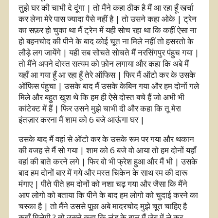
तुझे घर की चाभी दे दूंगा | तो मैंने कहा ठीक है मैं आ रहा हूँ खर्चा
कर लेना मेरे पास ज्यादा पैसे नहीं है | तो उसने कहा ओके | ट्रेन
का सफ़र हो चुका था मैं ट्रेन में यही सोच रहा था कि कहीं ऐसा ना
हो बहनचोद की पीने के बाद कोई चूत ना मिले नहीं तो हसरतो के
लौड़े लग जायेंगे | यही सब सोचते सोचते मैं नरसिंगपुर पंहुच गया |
तो मैंने अपने दोस्त सत्यम को फ़ोन लगाया और कहा कि अबे मैं
यहाँ आ गया हूँ आ रहा हूँ तेरे ऑफिस | फिर मैं ऑटो कर के उसके
ऑफिस पंहुचा | उसके बाद मैं उसके केबिन गया और हम दोनों गले
मिले और बहुत खुश थे कि हम ही ऐसे दोस्त बचे हैं जो अभी भी
कांटेक्ट में हैं | फिर उसने मुझे चाभी दी और कहा कि तू मेरा
इंतज़ार करना मैं शाम को 6 बजे आऊंगा घर |
उसके बाद मैं वहां से ऑटो कर के उसके रूम पर गया और थकान
की वजह से मैं सो गया | शाम को 6 बजे वो आया तो हम दोनों यहाँ
वहां की बाते करने लगे | फिर वो भी फ्रेश हुआ और मैं भी | उसके
बाद हम दोनों बार में गये और मस्त चिकेन के साथ रम की दारू
मंगाए | पीते पीते हम दोनों को नशा चढ़ गया और जैसा कि मैंने
आप लोगो को बताया कि पीने के बाद हम लोगो को चुदाई करने का
चस्का है | तो मैंने उससे पूछा अबे मादरचोद मुझे चूत चाहिए है
कहाँ मिलेगी ? तो उसने कहा कि लंड के बाल मैं जेब में ले कर