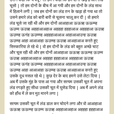
चूसो | तो हम दोनों के बीच में आ गयी और हम दोनों के लंड साथ
में हिलाने लगी | जब हम दोनों का लंड तन के खड़ा हो गया था तो
उसने हमारे लंड को बारी बारी से चूसना चालू कर दी | वो हमारे
लंड चूसे जा रही थी और हम दोनों आआहाआ ऊऊन्न्ह ऊऊम्म्ह
ऊउम्म ऊउन्न्ह अहहाआअहाअ अहहहा हहहाआअ अहहहाआ ऊउन्न्ह
ऊउम्म्ह ऊनंह ऊउम्म्म्ह अहहहाआआअ आहाआआउन्ह ऊउन्न्ह
ऊउम्म्ह आहा आआआहा ऊउम्म्ह ऊउन्न्ह आअहाआअ करते हुए
सिस्कारिया ले रहे थे | वो हम दोनों के लंड को बहुत अच्छे चाट
और चूस रही थी और हम दोनों आआहाआ ऊऊन्न्ह ऊऊम्म्ह ऊउम्म
ऊउन्न्ह अहहाआअहाअ अहहहा हहहाआअ अहहहाआ ऊउन्न्ह
ऊउम्म्ह ऊनंह ऊउम्म्म्ह अहहहाआआअ आहाआआउन्ह ऊउन्न्ह
ऊउम्म्ह आहा आआआहा ऊउम्म्ह ऊउन्न्ह आअहाआअ करते हुए
उसके दूध मसल रहे थे | कुछ देर के बाद हमने उसे लेटा दिया |
अब मैं उसके मुंह के पास आ गया और सत्यम उसकी चूत में अपना
लंड रगड़ते हुए सीधा उसकी चूत में घुसेड दिया | अब मैं अपने लंड
को हाँथ में ले कर मुठ मारने लगा |
सत्यम उसकी चूत में लंड डाल कर चोदने लगा और वो आआहाआ
ऊऊन्न्ह ऊऊम्म्ह ऊउम्म ऊउन्न्ह अहहाआअहाअ अहहहा हहहाआअ